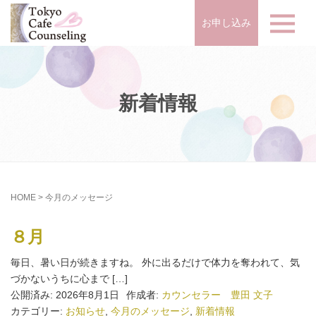
お申し込み
新着情報
HOME
>
今月のメッセージ
８月
毎日、暑い日が続きますね。 外に出るだけで体力を奪われて、気
づかないうちに心まで […]
公開済み: 2026年8月1日
作成者:
カウンセラー 豊田 文子
カテゴリー:
お知らせ
,
今月のメッセージ
,
新着情報