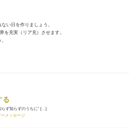
れない日を作りましょう。
世界を充実（リア充）させます。
う。
する
ず知らずのうちに” […]
ピーメッセージ