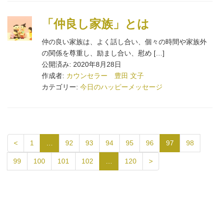
「仲良し家族」とは
仲の良い家族は、よく話し合い、個々の時間や家族外
の関係を尊重し、励まし合い、慰め […]
公開済み: 2020年8月28日
作成者:
カウンセラー 豊田 文子
カテゴリー:
今日のハッピーメッセージ
<
1
…
92
93
94
95
96
97
98
99
100
101
102
…
120
>