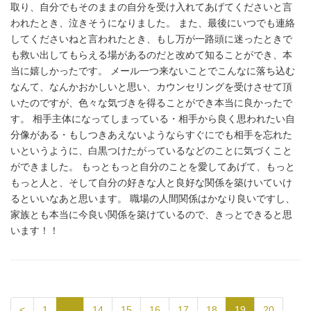
取り、自分でもそのままの自分を受け入れてあげてくださいと言
われたとき、泣きそうになりました。 また、最後にいつでも連絡
してくださいねと言われたとき、もし万が一路頭に迷ったときで
も救い出してもらえる場があるのだと改めて知ることができ、本
当に嬉しかったです。 メール一つ来ないことでこんなに落ち込む
なんて、なんかおかしいと思い、カウンセリングを受けさせて頂
いたのですが、色々な気づきを得ることができ本当に良かったで
す。 相手主体になってしまっている・相手から良く思われたい自
分像がある・もしつきあえないようならすぐにでも相手を忘れた
いというように、白黒つけたがっているなどのことに気づくこと
ができました。 もっともっと自分のことを愛してあげて、もっと
もっと人と、そして自分の好きな人と良好な関係を築けいていけ
るといいなあと思います。 職場の人間関係はかなり良いですし、
家族とも本当に今良い関係を築けているので、きっとできると思
います！！
<
1
…
14
15
16
17
18
19
20