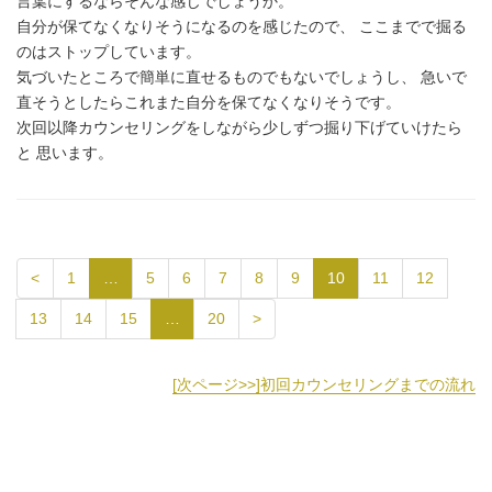
言葉にするならそんな感じでしょうか。
自分が保てなくなりそうになるのを感じたので、 ここまでで掘る
のはストップしています。
気づいたところで簡単に直せるものでもないでしょうし、 急いで
直そうとしたらこれまた自分を保てなくなりそうです。
次回以降カウンセリングをしながら少しずつ掘り下げていけたら
と 思います。
<
1
…
5
6
7
8
9
10
11
12
13
14
15
…
20
>
[次ページ>>]
初回カウンセリングまでの流れ