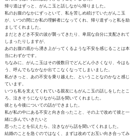
帰り道はずっと、がんこ玉と話しながら帰りました。
私のお腹のなかにずっといて、私を苦しめ続けていたがんこ玉
が、いつの間にか私の理解者になってくれ、帰り道ずっと私を励
ましてくれました。
まだときどき不安の波が襲ってきたり、卑屈な自分に支配されて
しまったりしますが、
あのお腹の底から湧き上がってくるような不安を感じることは本
当にわずかです。
ちなみに、がんこ玉はその後数日でどんどん小さくなり、今はも
う、呼んでもなかなか出てこなくなってしまいました。
私がきっと、あの不安を乗り越えた、ということなのかなと感じ
ています。
いつも私を支えてくれている親友にもがんこ玉の話しをしたとこ
ろ、泣きそうになりながら話を聞いてくれました。
彼とも今後についての話ができました。
私が私の中にある不安と向き合ったこと、その上で改めて彼と一
緒に歩んでいきたいと
思ったことを伝えたら、泣きながら話を聞いてくれました。
結婚のことを急ぐのではなく、まずは改めてお互い向き合ってみ